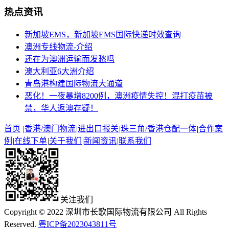
热点资讯
新加坡EMS，新加坡EMS国际快递时效查询
澳洲专线物流-介绍
还在为澳洲运输而发愁吗
澳大利亚6大洲介绍
青岛港构建国际物流大通道
恶化！一夜暴增8200例，澳洲疫情失控！混打疫苗被
禁，华人返澳存疑！
首页
|
香港/澳门物流
|
进出口报关
|
珠三角/香港仓配一体
|
合作案
例
|
在线下单
|
关于我们
|
新闻资讯
|
联系我们
关注我们
Copyright © 2022 深圳市长歌国际物流有限公司 All Rights
Reserved.
粤ICP备2023043811号