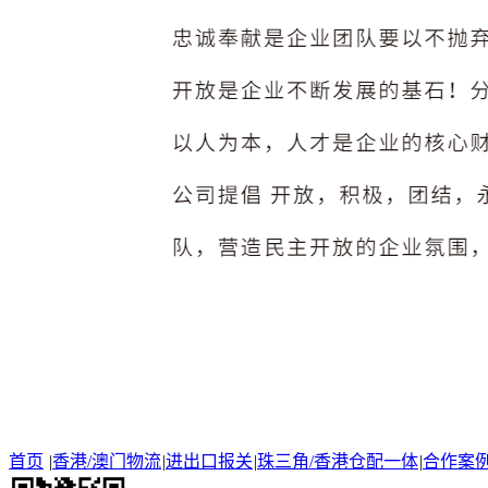
首页
|
香港/澳门物流
|
进出口报关
|
珠三角/香港仓配一体
|
合作案