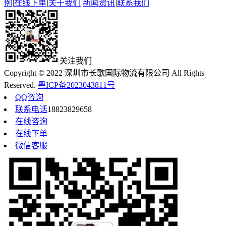
例
|
在线下单
|
关于我们
|
新闻资讯
|
联系我们
关注我们
Copyright © 2022 深圳市长歌国际物流有限公司 All Rights
Reserved.
粤ICP备2023043811号
QQ咨询
联系电话
18823829658
在线咨询
在线下单
微信客服