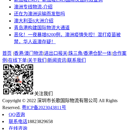
澳洲专线物流-介绍
还在为澳洲运输而发愁吗
澳大利亚6大洲介绍
青岛港构建国际物流大通道
恶化！一夜暴增8200例，澳洲疫情失控！混打疫苗被
禁，华人返澳存疑！
首页
|
香港/澳门物流
|
进出口报关
|
珠三角/香港仓配一体
|
合作案
例
|
在线下单
|
关于我们
|
新闻资讯
|
联系我们
关注我们
Copyright © 2022 深圳市长歌国际物流有限公司 All Rights
Reserved.
粤ICP备2023043811号
QQ咨询
联系电话
18823829658
在线咨询