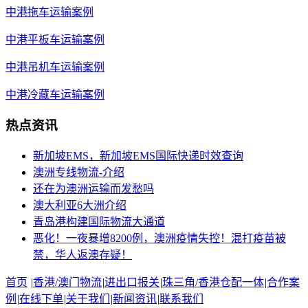
中港拖车运输案例
中港平板车运输案例
中港吊机车运输案例
中港冷藏车运输案例
热点资讯
新加坡EMS，新加坡EMS国际快递时效查询
澳洲专线物流-介绍
还在为澳洲运输而发愁吗
澳大利亚6大洲介绍
青岛港构建国际物流大通道
恶化！一夜暴增8200例，澳洲疫情失控！混打疫苗被
禁，华人返澳存疑！
首页
|
香港/澳门物流
|
进出口报关
|
珠三角/香港仓配一体
|
合作案
例
|
在线下单
|
关于我们
|
新闻资讯
|
联系我们